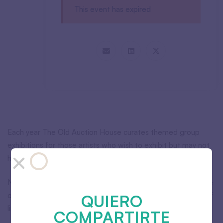
This event has expired
Each year The Old Auction House curates themed group
exhibitions for those artists who wish to exhibit but may not
have sufficient work to fill a whole gallery.
No matter if you use it for outline, details, or shading the use
of line can bring your art to life. Show us how the element of
QUIERO
line enhances your creativity.
COMPARTIRTE