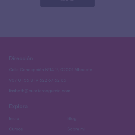
Dirección
Calle Concepción Nº14 1º, 02001 Albacete
967 01 56 81 // 622 67 62 65
lissbeth@cuarteroagurcia.com
Explora
Inicio
Blog
Cursos
Sobre mi