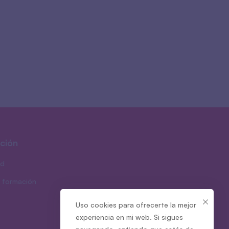
ción
ad
 formación
Uso cookies para ofrecerte la mejor
experiencia en mi web. Si sigues