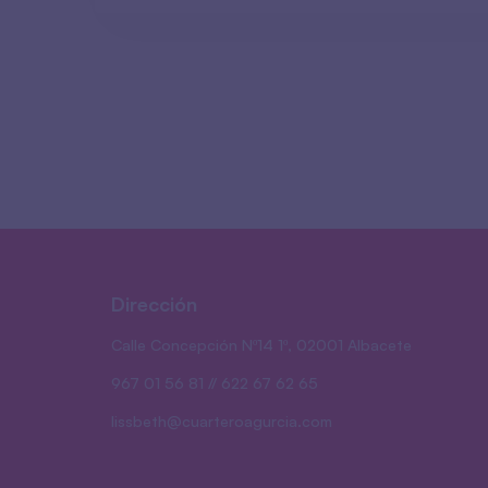
Dirección
Calle Concepción Nº14 1º, 02001 Albacete
967 01 56 81 // 622 67 62 65
lissbeth@cuarteroagurcia.com