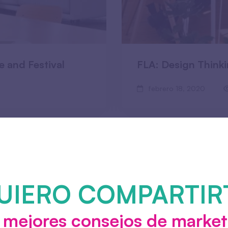
 and Festival
FLA: Design Think
febrero 18, 2020
UIERO COMPARTIR
s mejores consejos de market