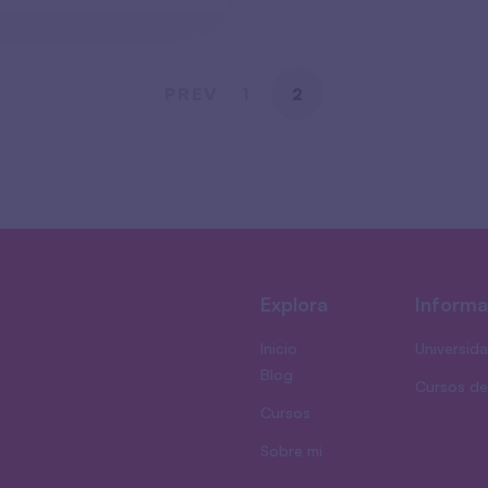
PREV
1
2
Explora
Informa
Inicio
Universid
Blog
Cursos de
Cursos
Sobre mi