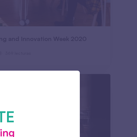
ing and Innovation Week 2020
369 lecturas
TE
ing