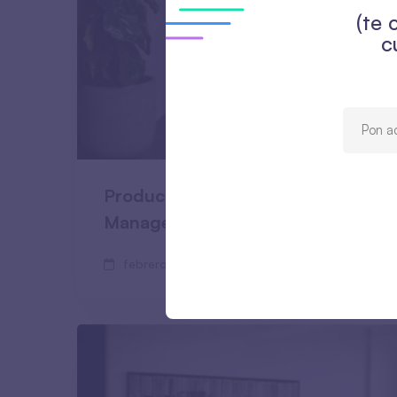
(te 
c
ProductCon San Francisco: The Pr
Management Conference
febrero 18, 2020
465 lecturas