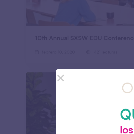
10th Annual SXSW EDU Conference
febrero 18, 2020
421 lecturas
Q
lo