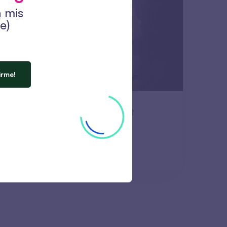
n mis
e)
irme!
ing Mindfully Conference at
399 lecturas