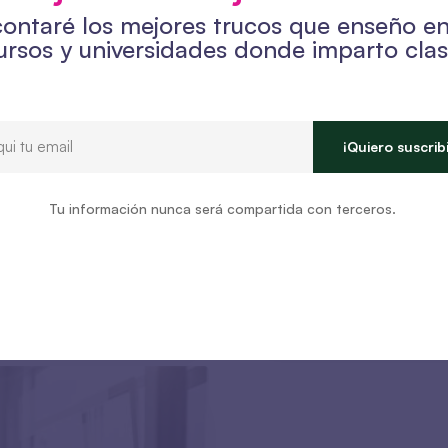
contaré los mejores trucos que enseño e
ursos y universidades donde imparto clas
¡Quiero suscrib
Tu información nunca será compartida con terceros.
oduct
2nd Annual Educat
MaxCoach office
febrero 18, 2020